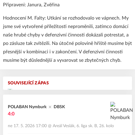
Připraveni: Janura, Zvěřina
Hodnocení M. Falty: Utkání se rozhodovalo ve vápnech. My
jsme své vytvořené příležitosti neproměnili, zatímco domácí
naše hrubé chyby v defenzivní činnosti dokázali potrestat, a
po zásluze tak zvítězili. Na útočné polovině hřiště musíme být
přesnější v kombinaci i v zakončení. V defenzivní činnosti
musíme být důslednější a vyvarovat se zbytečných chyb.
SOUVISEJÍCÍ ZÁPAS
POLABAN Nymburk
DBSK
4:0
ne 17. 5. 2026 17:00
@
Areál Veslák
,
6. liga sk. B, 26. kolo