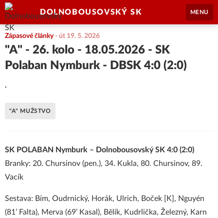
DOLNOBOUSOVSKÝ SK
MENU
Zápasové články
-
út 19. 5. 2026
"A" - 26. kolo - 18.05.2026 - SK
Polaban Nymburk - DBSK 4:0 (2:0)
.
"A" MUŽSTVO
SK POLABAN Nymburk – Dolnobousovský SK 4:0 (2:0)
Branky: 20. Chursinov (pen.), 34. Kukla, 80. Chursinov, 89.
Vacík
Sestava: Bím, Oudrnický, Horák, Ulrich, Boček [K], Nguyén
(81’ Falta), Merva (69’ Kasal), Bělík, Kudrlička, Železný, Karn