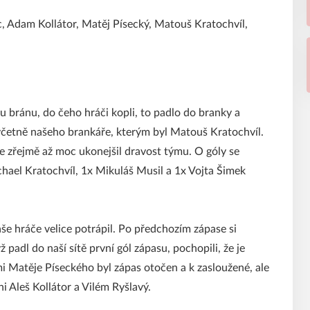
c, Adam Kollátor, Matěj Písecký, Matouš Kratochvíl,
nu bránu, do čeho hráči kopli, to padlo do branky a
 včetně našeho brankáře, kterým byl Matouš Kratochvíl.
le zřejmě až moc ukonejšil dravost týmu. O góly se
ichael Kratochvíl, 1x Mikuláš Musil a 1x Vojta Šimek
e hráče velice potrápil. Po předchozím zápase si
 padl do naší sítě první gól zápasu, pochopili, že je
i Matěje Píseckého byl zápas otočen a k zasloužené, ale
i Aleš Kollátor a Vilém Ryšlavý.