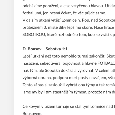
odcházíme poraženi, ale se vztyčenou hlavou. Utkání
fotbal umí, jen nesmí čekat, že vše půjde samo.
V dalším utkání vítězí Lomnice n. Pop. nad Sobotko
průběžném 3. místě díky lepšímu skóre. Naše hráče
SOBOTKOU, které rozhodně o tom, kdo se vrátí s p
D. Bousov – Sobotka 1:1
Lepší utkání než toto nemohlo turnaj zakončit. Sku
nasazení, sebedůvěra, bojovnost a hlavně FOTBALO
náš tým, ale Sobotka dokázala vyrovnat. V celém ut
výborná obrana, podpora mezi posty navzájem, výte
Tento zápas si zasloužili vyhrát oba týmy a tak rem
jsme my byli tím šťastnějším týmem, protože nám dí
Celkovým vítězem turnaje se stal tým Lomnice nad
Bousovem.