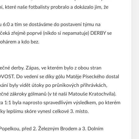
, které naše fotbalisty probralo a dokázalo jim, že
u 6:0 a tím se dostáváme do postavení týmu na
 čeká zřejmě poprvé (nikdo si nepamatuje) DERBY se
ohárem a kdo bez.
tečné derby. Zápas, ve kterém bylo z obou stran
VOST. Do vedení se díky gólu Matěje Píseckého dostal
kání byly vidět útoky po průnikových přihrávkách,
čné zákroky gólmanů (v té naší Matouše Kratochvíla).
íza 1:1 byla naprosto spravedlivým výsledkem, po kterém
ky lepšímu skóre vynesl celkové 3. místo.
 Popelkou, před 2. Železným Brodem a 3. Dolním