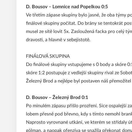
D. Bousov – Lomnice nad Popelkou 0:5
Ve třetím zápase skupiny bylo jasné, že oba týmy pos
finálové skupiny počítat. Do brány se tentokrát pos
musel ze sítě lovit 5x. Zasloužená facka pro celý t
dravosti, a hlavně v sebejistotě.
FINÁLOVÁ SKUPINA
Do finálové skupiny vstupujeme s 0 body a skóre 0:5
skóre 1:2 postupuje z vedlejší skupiny rival ze Sob
Železný Brod a nejlépe byl postaven náš přemožitel 
D. Bousov – Železný Brod 0:1
Po minulém zápasu přišlo prozření. Sice ospalejší z
lobem přesně pod břevno, kdy s tímto nemohl branká
Naprosto vyrovnané utkání, ve kterém se střídaly ú
gólman, a naopak ofenzíva se snažila překonat dom