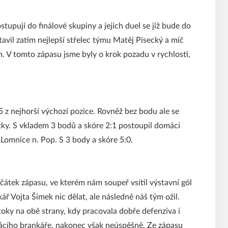
tupují do finálové skupiny a jejich duel se již bude do
tavil zatím nejlepší střelec týmu Matěj Písecký a míč
ým. V tomto zápasu jsme byly o krok pozadu v rychlosti,
 z nejhorší výchozí pozice. Rovněž bez bodu ale se
otky. S vkladem 3 bodů a skóre 2:1 postoupil domácí
Lomnice n. Pop. S 3 body a skóre 5:0.
ačátek zápasu, ve kterém nám soupeř vsítil výstavní gól
ř Vojta Šimek nic dělat, ale následně náš tým ožil.
toky na obě strany, kdy pracovala dobře defenziva i
ácího brankáře, nakonec však neúspěšně. Ze zápasu