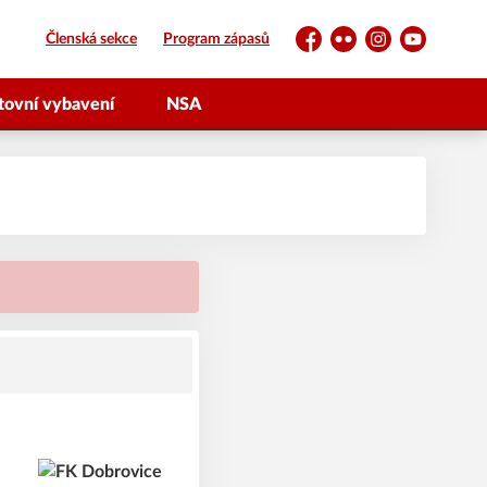
Členská sekce
Program zápasů
Facebook
Flickr
Instagram
YouTube
tovní vybavení
NSA