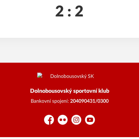
2 : 2
Dolnobousovský sportovní klub
Bankovní spojení:
204090431/0300
Facebook
Flickr
Instagram
YouTube